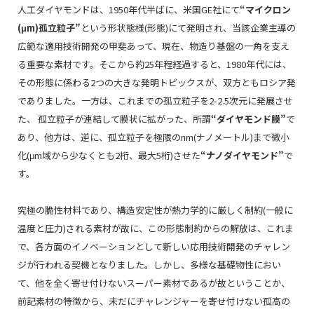
人工ダイヤモンドは、1950年代半ばに、米国GE社にて
“マイクロン
(μm)孤立粒子”
という形状態様(形態)にて発明され、当該企業主導の
広範な適用技術開発の甲斐あって、現在、物造り基盤の一角を支え
る重要な素材です。そこから約25年程経過すると、1980年代には、
その形態に係わる2つの大きな発明トピックスが、双方ともロシア発
でありました。一方は、これまでの孤立粒子を2-2.5次元に発展させ
た、 孤立粒子が連結して膜状に拡がった、所謂
“ダイヤモンド膜”
で
あり、他方は、逆に、孤立粒子を極限のnm(ナノメートル)まで微小
化(μm域から少なくとも2桁、最大5桁)させた
“ナノダイヤモンド”
で
す。
究極の脆性材料であり、構造安定性が熱力学的に厳しく制約(一般に
温度と圧力)される素材が故に、この形態制約からの解放は、これま
で、各方面のイノベーションとして新しい応用技術開発のチャレン
ジが行われる契機となりました。しかし、多様な基礎物性におい
て、他を全く寄せ付けないスーパー素材であるが故ということか、
前記素材の特徴から、未だにチャレンジャーを寄せ付けない孤高の