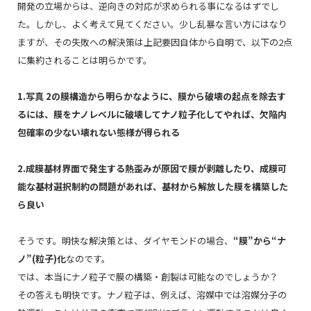
開発の立場からは、逆向きの対応が求められる事になるはずでし
た。しかし、よく考えて見てください。少し乱暴な言い方にはなり
ますが、その失敗への解決策は上記要因自体から自明で、以下の2点
に集約されることは明らかです。
1.写真 2の膜構造から明らかなように、膜から破壊の起点を除去す
るには、膜をナノレベルに破壊してナノ粒子化してやれば、欠陥内
包確率の少ない壊れない態様が得られる
2.成膜基材界面で発生する熱歪みが原因で膜が剥離したり、成膜可
能な基材選択制約の問題があれば、基材から解放した膜を構築した
ら良い
そうです。明快な解決策とは、ダイヤモンドの場合、
“膜”から“ナ
ノ”(粒子)化
なのです。
では、本当にナノ粒子で膜の構築・創製は可能なのでしょうか？
その答えも明快です。ナノ粒子は、例えば、溶媒中では溶媒分子の