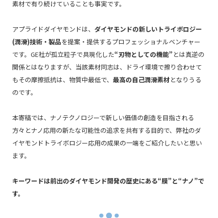
素材で有り続けていることも事実です。
アプライドダイヤモンドは、
ダイヤモンドの新しいトライボロジー
(潤滑)技術・製品
を提案・提供するプロフェッショナルベンチャー
です。GE社が孤立粒子で具現化した
“刃物としての機能”
とは真逆の
関係とはなりますが、当該素材同志は、ドライ環境で擦り合わせて
もその摩擦抵抗は、物質中最低で、
最高の自己潤滑素材
となりうる
のです。
本寄稿では、ナノテクノロジーで新しい価値の創造を目指される
方々とナノ応用の新たな可能性の追求を共有する目的で、弊社のダ
イヤモンドトライボロジー応用の成果の一端をご紹介したいと思い
ます。
キーワードは前出のダイヤモンド開発の歴史にある“膜”と“ナノ”で
す。