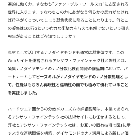
遍的に働く力、すなわち”ファン・デル・ワールス力”に支配される
世界に入ります。すなわちこの力にあがなう何らかの反力がなけれ
ば粒子がくっついてしまう凝集状態に陥ることになります。何とこ
の凝集は100万Gという強力な衝撃力を与えても解けないという研究
報告があることはご存知でしょうか？
素材として活用するナノダイヤモンドも通常は凝集体です。この
Webサイトを運営されるアシザワ・ファインテック社と弊社とは、
凝集ナノダイヤモンドのナノ分散化技術開発の揺籃期において、パ
ートナーとして
ビーズミルがナノダイヤモンドのナノ分散処理とし
て、性能はもちろん再現性と信頼性の面でも極めて優れていること
を実証しました。
ハードウエア面からの分散メカニズムの詳細説明は、本業であられ
るアシザワ・ファインテック社の技術サイトにお任せするとして、
弊社とアシザワ・ファインテック社は、お互いの固有技術で図1に示
すような連携関係を構築、ダイヤモンドのナノ活用による新しい価