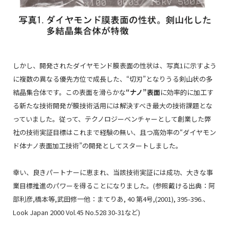
しかし、開発されたダイヤモンド膜表面の性状は、写真1に示すよう
に複数の異なる優先方位で成長した、“切刃”となりうる剣山状の多
結晶集合体です。この表面を滑らかな
“ナノ”表面
に効率的に加工す
る新たな技術開発が膜技術活用には解決すべき最大の技術課題とな
っていました。従って、テクノロジーベンチャーとして創業した弊
社の技術実証目標はこれまで経験の無い、且つ高効率の“ダイヤモン
ド体ナノ表面加工技術”の開発としてスタートしました。
幸い、良きパートナーに恵まれ、当該技術実証には成功、大きな事
業目標推進のパワーを得ることになりました。(参照戴ける出典：阿
部利彦,橋本等,武田修一他：まてりあ, 40 第4号,(2001), 395-396.、
Look Japan 2000 Vol.45 No.528 30-31など)