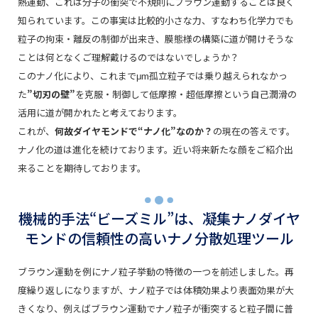
熱運動、これは分子の衝突で不規則にブラウン運動することは良く
知られています。この事実は比較的小さな力、すなわち化学力でも
粒子の拘束・離反の制御が出来き、膜態様の構築に道が開けそうな
ことは何となくご理解戴けるのではないでしょうか？
このナノ化により、これまでμm孤立粒子では乗り越えられなかっ
た
”切刃の壁”
を克服・制御して低摩擦・超低摩擦という自己潤滑の
活用に道が開かれたと考えております。
これが、
何故ダイヤモンドで“ナノ化”なのか？
の現在の答えです。
ナノ化の道は進化を続けております。近い将来新たな顔をご紹介出
来ることを期待しております。
機械的手法“ビーズミル”は、凝集ナノダイヤ
モンドの信頼性の高いナノ分散処理ツール
ブラウン運動を例にナノ粒子挙動の特徴の一つを前述しました。再
度繰り返しになりますが、ナノ粒子では体積効果より表面効果が大
きくなり、例えばブラウン運動でナノ粒子が衝突すると粒子間に普